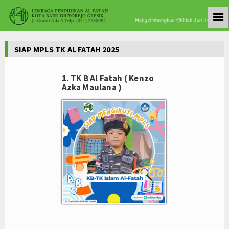
☰
Home
SIAP MPLS TK AL FATAH 2025
PMB 2025-2026
1. TK B Al Fatah ( Kenzo
Siakad
Azka Maulana )
Album Foto
Medsos
Koleksi Video
Satuan Pendidikan
Taman Kanak Kanak
Sekolah Dasar