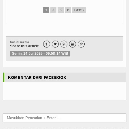
Sekolah Menengah Pertama
1
2
3
>
Last ›
Hubungi Kami
Social media





Share this article
Senin, 14 Jul 2025 - 09:58:14 WIB
KOMENTAR DARI FACEBOOK