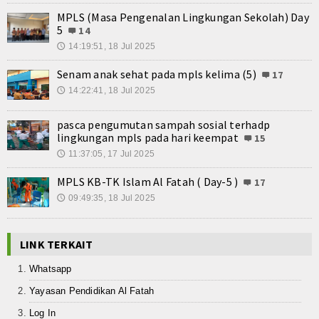
MPLS (Masa Pengenalan Lingkungan Sekolah) Day
5
14
14:19:51, 18 Jul 2025
🕔
Senam anak sehat pada mpls kelima (5)
17
14:22:41, 18 Jul 2025
🕔
pasca pengumutan sampah sosial terhadp
lingkungan mpls pada hari keempat
15
11:37:05, 17 Jul 2025
🕔
MPLS KB-TK Islam Al Fatah ( Day-5 )
17
09:49:35, 18 Jul 2025
🕔
LINK TERKAIT
Whatsapp
Yayasan Pendidikan Al Fatah
Log In