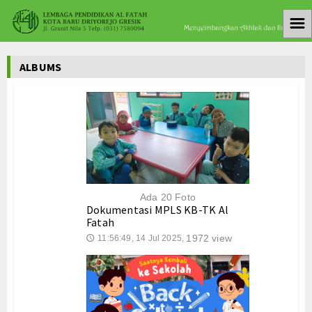
☰
Home
ALBUMS
PMB 2025-2026
Siakad
Album Foto
Medsos
Ada 20 Foto
Koleksi Video
Dokumentasi MPLS KB-TK Al
Fatah
Satuan Pendidikan
1972 view
11:56:49, 14 Jul 2025,
🕔
Taman Kanak Kanak
Sekolah Dasar